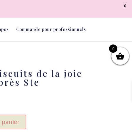
X
opos
Commande pour professionnels
0
scuits de la joie
près Ste
)
 panier