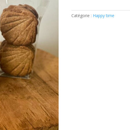
de
Biscuits
Catégorie :
Happy time
de
la
joie
(recette
d’après
Ste
Hildegarde)